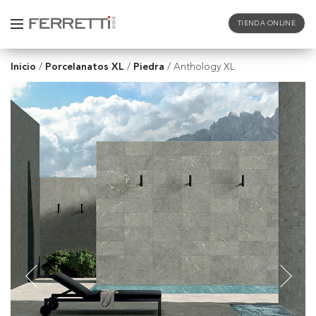
TIENDA ONLINE
Inicio
Porcelanatos XL
Piedra
/
/
/
Anthology XL