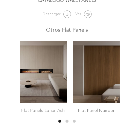
WALL PANELS
Descargar
Ver
Otros Flat Panels
Flat Panels Lunar Ash
Flat Panel Nairobi
amel
Fl