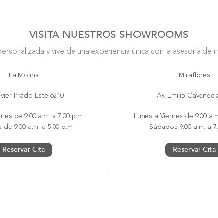
VISITA NUESTROS SHOWROOMS
personalizada y vive de una experiencia única con la asesoría de 
La Molina
Miraflores
avier Prado Este 6210
Av. Emilio Caveneci
nes de 9:00 a.m. a 7:00 p.m.
Lunes a Viernes de 9:00 a.m
de 9:00 a.m. a 5:00 p.m.
Sábados 9:00 a.m. a 7:
Reservar Cita
Reservar Cita