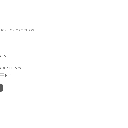
nuestros expertos.
a 151
. a 7:00 p.m.
00 p.m.