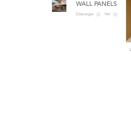
WALL PANELS
Descargar
Ver
ll Panel Arcus
Wall Panel Scala
Wall Panel Wave