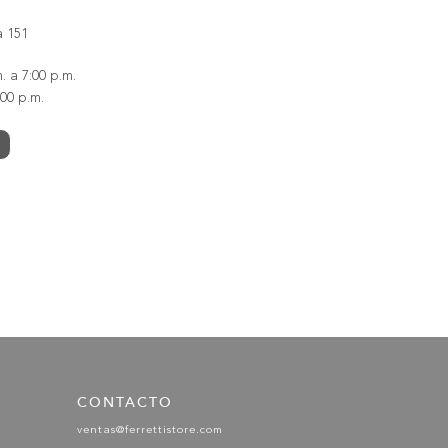
a 151
. a 7:00 p.m.
00 p.m.
CONTACTO
ventas@ferrettistore.com