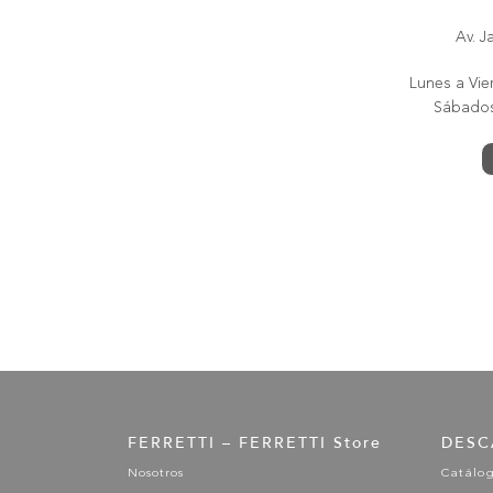
Av. J
Lunes a Vier
Sábados 
FERRETTI – FERRETTI Store
DESC
Nosotros
Catálo