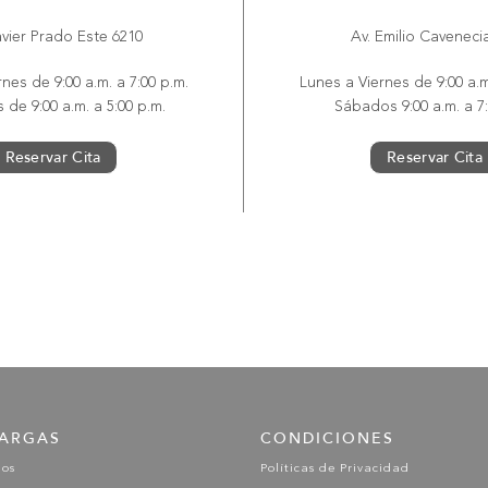
avier Prado Este 6210
Av. Emilio Caveneci
nes de 9:00 a.m. a 7:00 p.m.
Lunes a Viernes de 9:00 a.m
de 9:00 a.m. a 5:00 p.m.
Sábados 9:00 a.m. a 7:
Reservar Cita
Reservar Cita
ARGAS
CONDICIONES
gos
Políticas de Privacidad