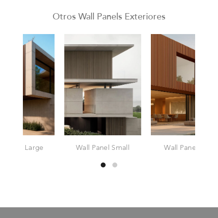
Otros Wall Panels Exteriores
rge
Wall Panel Small
Wall Panel Slim
Wa