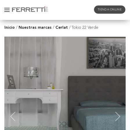
TIENDA ONLINE
Inicio
Nuestras marcas
Cerlat
/
/
/
Tokio 22 Verde