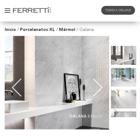
TIENDA ONLINE
Inicio
Porcelanatos XL
Mármol
/
/
/
Galana
GALANA
BRILLO