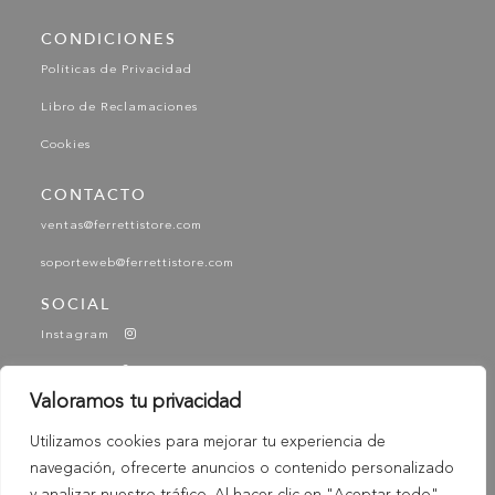
CONDICIONES
Políticas de Privacidad
Libro de Reclamaciones
Cookies
CONTACTO
ventas@ferrettistore.com
soporteweb@ferrettistore.com
SOCIAL
Instagram
Facebook
Valoramos tu privacidad
YouTube
Utilizamos cookies para mejorar tu experiencia de
Tik Tok
navegación, ofrecerte anuncios o contenido personalizado
-
© 2025 Ferretti - Ferretti Store. Todos los derechos