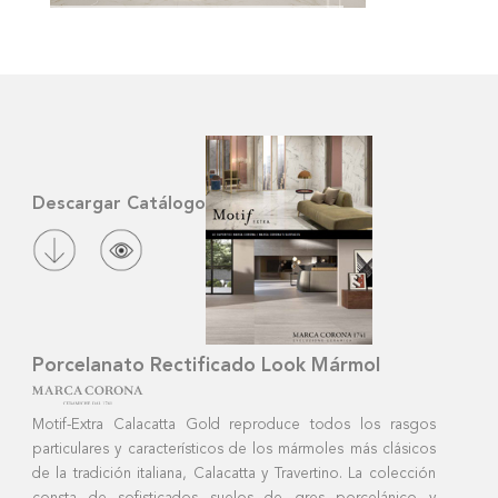
CALACATT
CALACATT
Descargar Catálogo
CALACATT
Porcelanato Rectificado Look Mármol
CALACATT
Motif-Extra Calacatta Gold reproduce todos los rasgos
particulares y característicos de los mármoles más clásicos
de la tradición italiana, Calacatta y Travertino. La colección