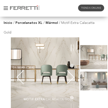
TIENDA ONLINE
Inicio
Porcelanatos XL
Mármol
/
/
/
Motif-Extra Calacatta
Gold
CALACATT
CALACATT
MOTIF EXTRA
CALACATTA GOLD