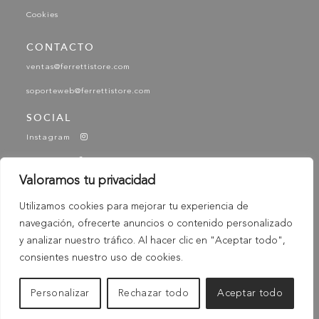
Cookies
CONTACTO
ventas@ferrettistore.com
soporteweb@ferrettistore.com
SOCIAL
Instagram
Facebook
Valoramos tu privacidad
YouTube
Utilizamos cookies para mejorar tu experiencia de
Tik Tok
navegación, ofrecerte anuncios o contenido personalizado
-
© 2025 Ferretti - Ferretti Store. Todos los derechos
y analizar nuestro tráfico. Al hacer clic en "Aceptar todo",
Reservados
consientes nuestro uso de cookies.
Personalizar
Rechazar todo
Aceptar todo