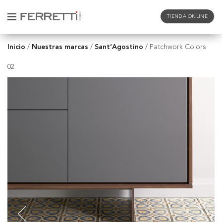
TIENDA ONLINE
Inicio
Nuestras marcas
Sant’Agostino
/
/
/
Patchwork Colors
02