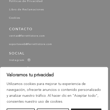
Políticas de Privacidad
Libro de Reclamaciones
Cookies
CONTACTO
ventas@ferrettistore.com
soporteweb@ferrettistore.com
SOCIAL
Instagram
Facebook
Valoramos tu privacidad
YouTube
Utilizamos cookies para mejorar tu experiencia de
Tik Tok
navegación, ofrecerte anuncios o contenido personalizado
-
© 2025 Ferretti - Ferretti Store. Todos los derechos
y analizar nuestro tráfico. Al hacer clic en "Aceptar todo",
Reservados
consientes nuestro uso de cookies.