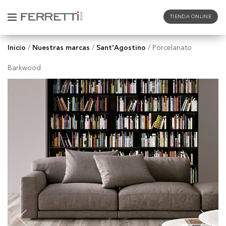
TIENDA ONLINE
Inicio
Nuestras marcas
Sant’Agostino
/
/
/
Porcelanato
Barkwood