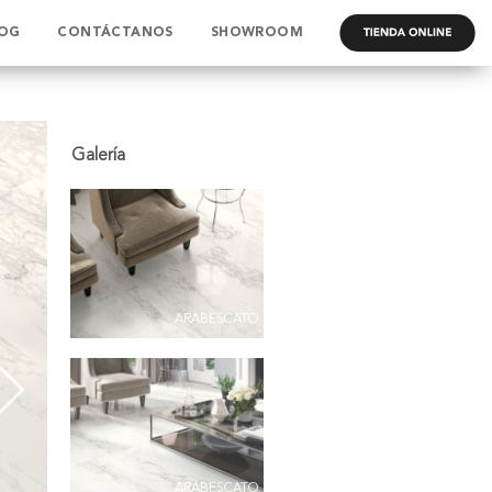
OG
CONTÁCTANOS
SHOWROOM
.
ARABESCATO
ARABESCATO