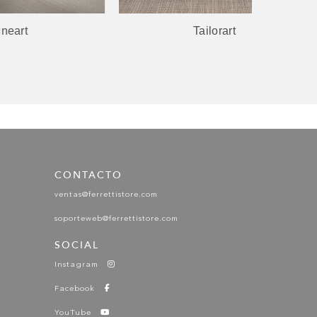
Tailorart
P
SILVER
SILVER
CONTACTO
ventas@ferrettistore.com
soporteweb@ferrettistore.com
SOCIAL
Instagram
VENATINO
Facebook
YouTube