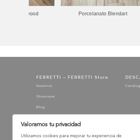
wood
Porcelanato Blendart
FERRETTI – FERRETTI Store
DESC
Nosotros
Catálo
Showroom
Blog
Valoramos tu privacidad
Utilizamos cookies para mejorar tu experiencia de