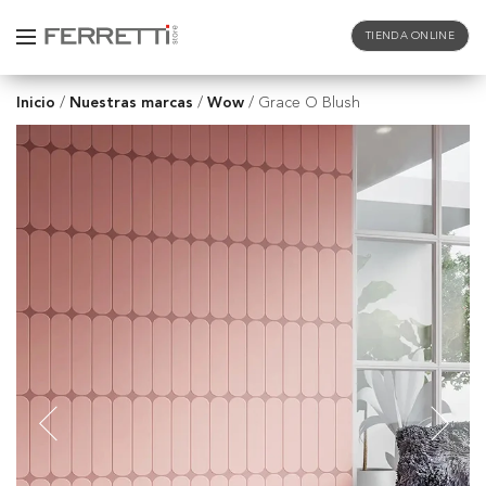
TIENDA ONLINE
Inicio
Nuestras marcas
Wow
/
/
/
Grace O Blush