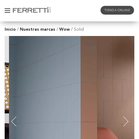
TIENDA ONLINE
Inicio
Nuestras marcas
Wow
/
/
/
Solid