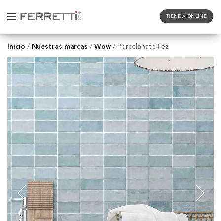
TIENDA ONLINE
Inicio
Nuestras marcas
Wow
/
/
/
Porcelanato Fez