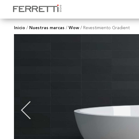
Inicio
Nuestras marcas
Wow
/
/
/
Revestimiento Gradient