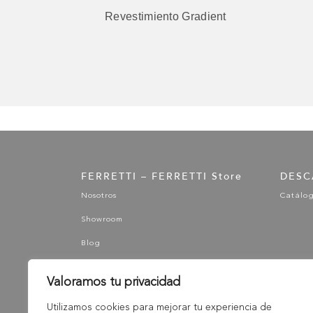
z
Revestimiento Gradient
FERRETTI – FERRETTI Store
DESC
Nosotros
Catálo
Showroom
Blog
Valoramos tu privacidad
Utilizamos cookies para mejorar tu experiencia de