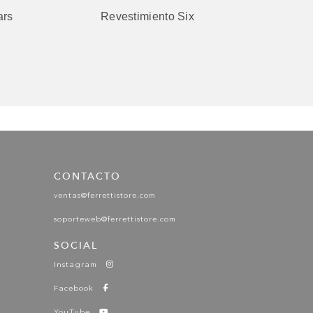
ars
Revestimiento Six
Reve
GREIGE GLOSS
SILVER DECOR GLOSS
CONTACTO
ventas@ferrettistore.com
soporteweb@ferrettistore.com
WHITE DECOR GLOSS
SOCIAL
Instagram
Facebook
YouTube