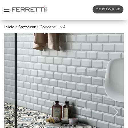
TIENDA ONLINE
Inicio
Sottocer
/
/
Concept Lily 4