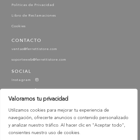
Políticas de Privacidad
Libro de Reclamaciones
Cookies
CONTACTO
ventas@ferrettistore.com
soporteweb@ferrettistore.com
SOCIAL
Instagram
Facebook
Valoramos tu privacidad
YouTube
Utilizamos cookies para mejorar tu experiencia de
Tik Tok
navegación, ofrecerte anuncios o contenido personalizado
-
y analizar nuestro tráfico. Al hacer clic en "Aceptar todo",
© 2025 Ferretti - Ferretti Store. Todos los derechos
Reservados
consientes nuestro uso de cookies.