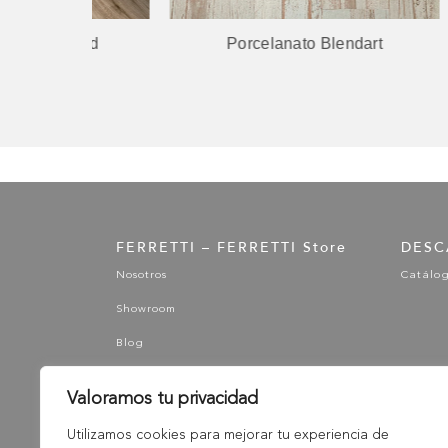
wood
Porcelanato Blendart
FERRETTI – FERRETTI Store
DESC
Nosotros
Catálo
Showroom
Blog
Valoramos tu privacidad
Utilizamos cookies para mejorar tu experiencia de