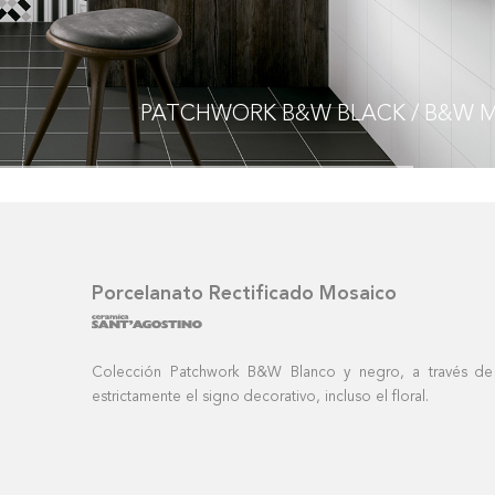
PATCHWORK
B&W BLACK
/ B&W WHITE / B&W M
Porcelanato Rectificado Mosaico
Colección Patchwork B&W Blanco y negro, a través de d
estrictamente el signo decorativo, incluso el floral.