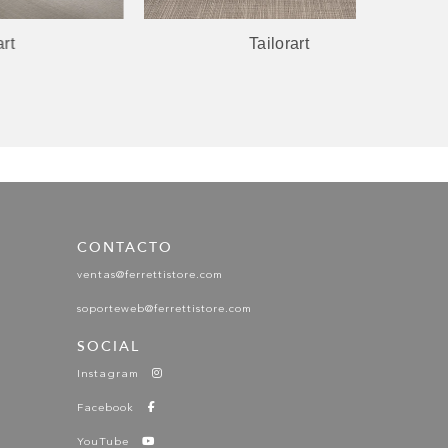
Tailorart
P
CONTACTO
ventas@ferrettistore.com
soporteweb@ferrettistore.com
SOCIAL
Instagram
Facebook
YouTube