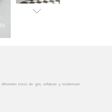
IX
B&W WHITE / B&W MIX
iferentes tonos de gris, enfatizan y modernizan