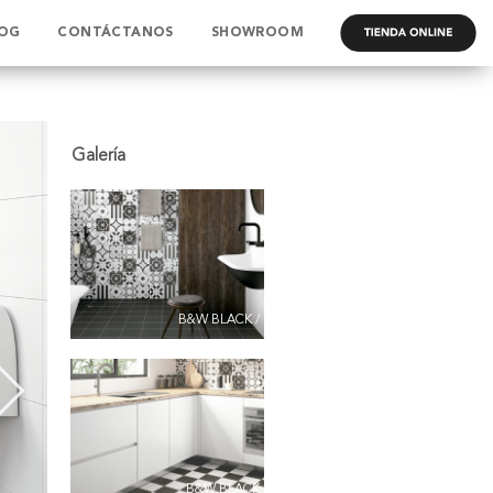
OG
CONTÁCTANOS
SHOWROOM
.
B&W BLACK /
B&W BLACK